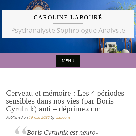
Skip
to
CAROLINE LABOURÉ
content
Psychanalyste Sophrologue Analyste
MENU
Skip
to
content
Cerveau et mémoire : Les 4 périodes
sensibles dans nos vies (par Boris
Cyrulnik) anti – déprime.com
Published on
10 mai 2020
by
claboure
Boris Cyrulnik est neuro-