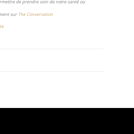
ermettre de prendre soin de notre santé ou
lement sur
The Conversation
te