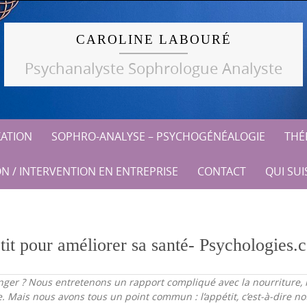
CAROLINE LABOURÉ
Psychanalyste Sophrologue Analyste
XATION
SOPHRO-ANALYSE – PSYCHOGÉNÉALOGIE
THÉR
N / INTERVENTION EN ENTREPRISE
CONTACT
QUI SUIS
étit pour améliorer sa santé- Psychologies
er ? Nous entretenons un rapport compliqué avec la nourriture, inf
Mais nous avons tous un point commun : l’appétit, c’est-à-dire not