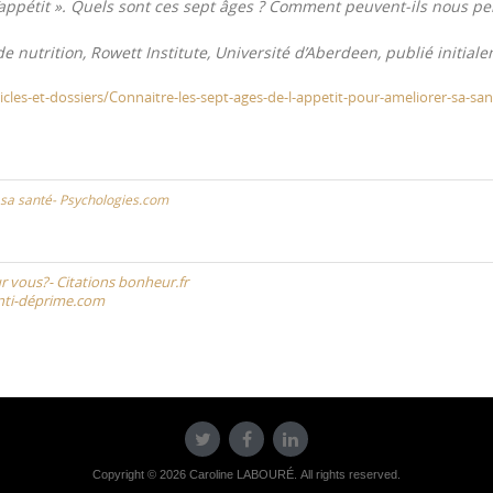
l’appétit ». Quels sont ces sept âges ? Comment peuvent-ils nous p
 de nutrition, Rowett Institute, Université d’Aberdeen, publié initia
les-et-dossiers/Connaitre-les-sept-ages-de-l-appetit-pour-ameliorer-sa-san
r sa santé- Psychologies.com
r vous?- Citations bonheur.fr
Anti-déprime.com
Copyright © 2026 Caroline LABOURÉ. All rights reserved.