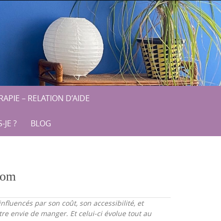
APIE – RELATION D’AIDE
-JE ?
BLOG
.com
luencés par son coût, son accessibilité, et
re envie de manger. Et celui-ci évolue tout au