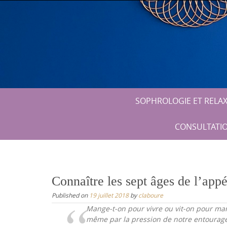
Skip
to
content
Skip
SOPHROLOGIE ET RELA
to
content
CONSULTATIO
Connaître les sept âges de l’app
Published on
19 juillet 2018
by
claboure
Mange-t-on pour vivre ou vit-on pour mang
même par la pression de notre entourage. 