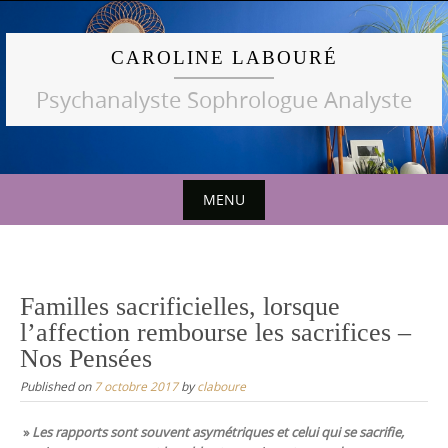
Skip
to
CAROLINE LABOURÉ
content
Psychanalyste Sophrologue Analyste
MENU
Skip
to
content
Familles sacrificielles, lorsque
l’affection rembourse les sacrifices –
Nos Pensées
Published on
7 octobre 2017
by
claboure
»
Les rapports sont souvent asymétriques et celui qui se sacrifie,