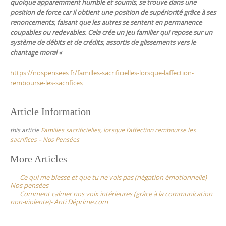
quoique apparemment humble et soumis, se trouve dans une
position de
force car il obtient une position de supériorité grâce à ses
renoncements, faisant que les autres se sentent en permanence
coupables
ou redevables.
Cela crée un jeu familier qui repose sur un
système de débits et de crédits, assortis de glissements vers le
chantage moral «
https://nospensees.fr/familles-sacrificielles-lorsque-laffection-
rembourse-les-sacrifices
Article Information
this article
Familles sacrificielles, lorsque l’affection rembourse les
sacrifices – Nos Pensées
Post
More Articles
navigation
Ce qui me blesse et que tu ne vois pas (négation émotionnelle)-
Nos pensées
Comment calmer nos voix intérieures (grâce à la communication
non-violente)- Anti Déprime.com