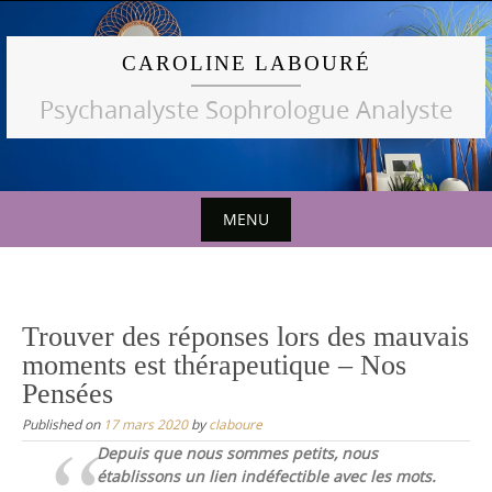
Skip
to
CAROLINE LABOURÉ
content
Psychanalyste Sophrologue Analyste
MENU
Skip
to
content
Trouver des réponses lors des mauvais
moments est thérapeutique – Nos
Pensées
Published on
17 mars 2020
by
claboure
Depuis que nous sommes petits, nous
établissons un lien indéfectible avec les mots.