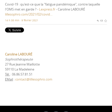
Covid-19 : qu'est-ce que la "fatigue pandémique", contre laquelle
l'OMS met en garde ? -
Lexpress.fr
- Caroline LABOURÉ
lillesophro.com/2021/02/covid…
14 h 38 min · 9 février 2021
Caroline LABOURÉ
Sophrothérapeute
27 Rue Jeanne Maillotte
59110 La Madeleine
Tél.
: 06.86.57.81.51
EMail
:
contact@lillesophro.com