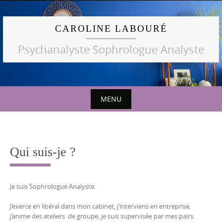
Skip
to
CAROLINE LABOURÉ
content
Psychanalyste Sophrologue Analyste
MENU
Skip
to
content
Qui suis-je ?
Je suis Sophrologue Analyste.
J’exerce en libéral dans mon cabinet, j’interviens en entreprise,
j’anime des ateliers de groupe, je suis supervisée par mes pairs.