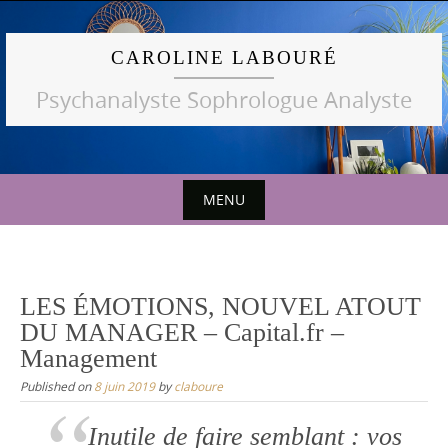
Skip
to
CAROLINE LABOURÉ
content
Psychanalyste Sophrologue Analyste
MENU
Skip
to
content
LES ÉMOTIONS, NOUVEL ATOUT
DU MANAGER – Capital.fr –
Management
Published on
8 juin 2019
by
claboure
Inutile de faire semblant : vos