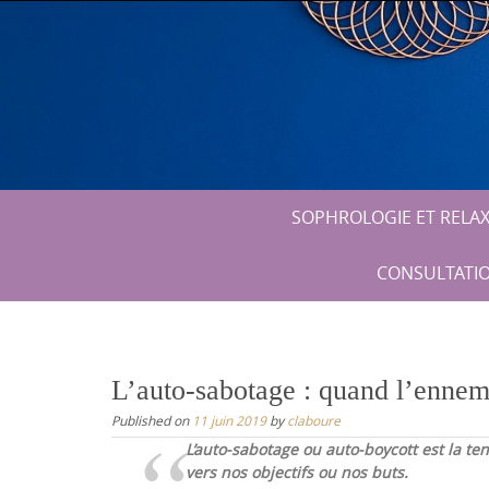
Skip
to
content
Skip
SOPHROLOGIE ET RELA
to
content
CONSULTATIO
L’auto-sabotage : quand l’ennem
Published on
11 juin 2019
by
claboure
L’auto-sabotage ou auto-boycott est la te
vers nos objectifs ou nos buts.