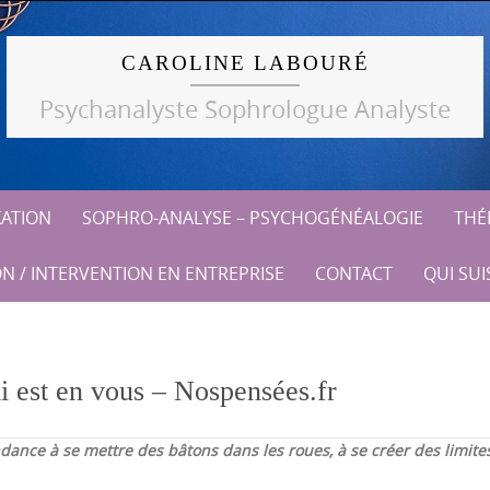
CAROLINE LABOURÉ
Psychanalyste Sophrologue Analyste
XATION
SOPHRO-ANALYSE – PSYCHOGÉNÉALOGIE
THÉR
N / INTERVENTION EN ENTREPRISE
CONTACT
QUI SUIS
i est en vous – Nospensées.fr
ndance à se mettre des bâtons dans les roues, à se créer des limit