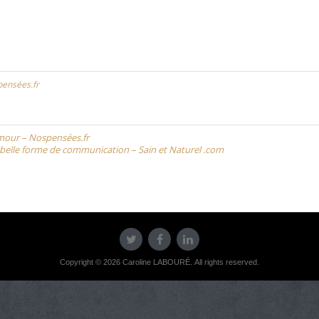
pensées.fr
mour – Nospensées.fr
s belle forme de communication – Sain et Naturel .com
Copyright © 2026 Caroline LABOURÉ. All rights reserved.