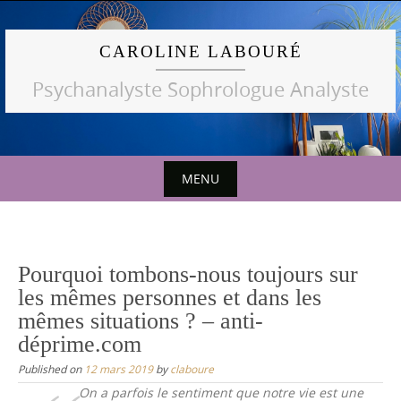
Skip
to
CAROLINE LABOURÉ
content
Psychanalyste Sophrologue Analyste
MENU
Skip
to
content
Pourquoi tombons-nous toujours sur
les mêmes personnes et dans les
mêmes situations ? – anti-
déprime.com
Published on
12 mars 2019
by
claboure
On a parfois le sentiment que notre vie est une