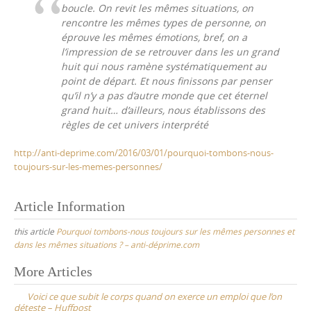
boucle. On revit les mêmes situations, on
rencontre les mêmes types de personne, on
éprouve les mêmes émotions, bref, on a
l’impression de se retrouver dans les un grand
huit qui nous ramène systématiquement au
point de départ. Et nous finissons par penser
qu’il n’y a pas d’autre monde que cet éternel
grand huit… d’ailleurs, nous établissons des
règles de cet univers interprété
http://anti-deprime.com/2016/03/01/pourquoi-tombons-nous-
toujours-sur-les-memes-personnes/
Article Information
this article
Pourquoi tombons-nous toujours sur les mêmes personnes et
dans les mêmes situations ? – anti-déprime.com
Post
More Articles
navigation
Voici ce que subit le corps quand on exerce un emploi que l’on
déteste – Huffpost