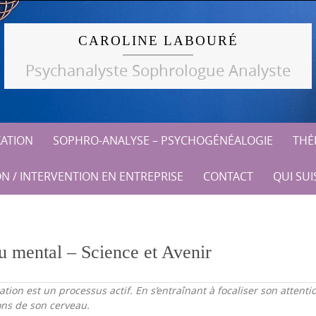
CAROLINE LABOURÉ
Psychanalyste Sophrologue Analyste
XATION
SOPHRO-ANALYSE – PSYCHOGÉNÉALOGIE
THÉR
N / INTERVENTION EN ENTREPRISE
CONTACT
QUI SUIS
du mental – Science et Avenir
tion est un processus actif. En s’entraînant à focaliser son attenti
ns de son cerveau.