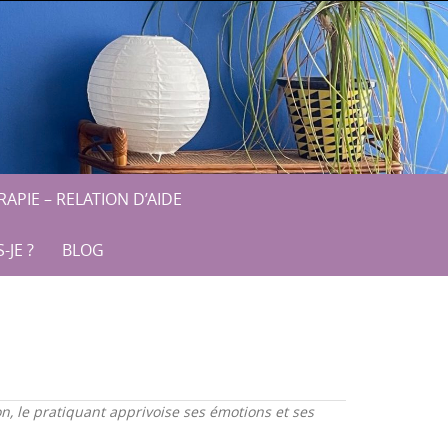
APIE – RELATION D’AIDE
-JE ?
BLOG
on, le pratiquant apprivoise ses émotions et ses