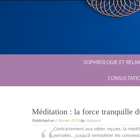
Skip
to
content
Skip
SOPHROLOGIE ET RELA
to
content
CONSULTATIO
Méditation : la force tranquille 
Published on
2 février 2019
by
claboure
Contrairement aux idées reçues, la médita
pensées… jusqu’à remodeler les connexio