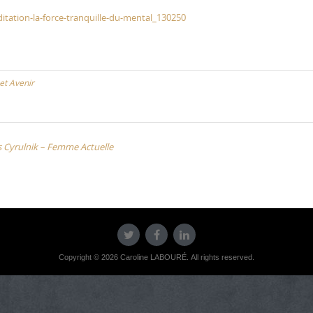
itation-la-force-tranquille-du-mental_130250
 et Avenir
is Cyrulnik – Femme Actuelle
Copyright © 2026 Caroline LABOURÉ. All rights reserved.